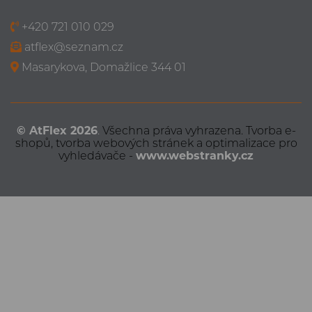
+420 721 010 029
atflex@seznam.cz
Masarykova, Domažlice 344 01
© AtFlex
2026
.
Všechna práva vyhrazena.
Tvorba e-
shopů
,
tvorba webových stránek
a
optimalizace pro
vyhledávače
-
www.webstranky.cz