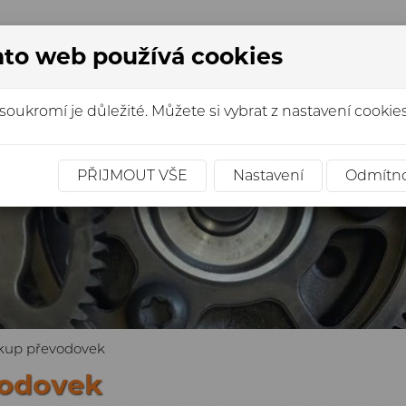
to web používá cookies
+420 721 010 029
atflex@seznam.cz
soukromí je důležité. Můžete si vybrat z nastavení cookies
SHOP
SLUŽBY
MECHATRONIKY
FOT
PŘIJMOUT VŠE
Nastavení
Odmítn
ýkup převodovek
vodovek