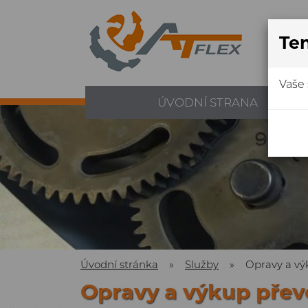
Ten
Vaše 
ÚVODNÍ STRANA
E
Úvodní stránka
»
Služby
»
Opravy a v
Opravy a výkup pře