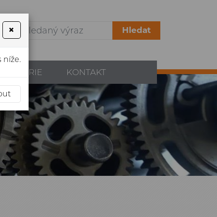
×
Hledat
 níže.
OGALERIE
KONTAKT
out